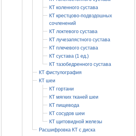
КТ коленного сустава
КТ крестцово-подвздошных
сочленений
КТ локтевого сустава
КТ лучезапястного сустава
КТ плечевого сустава
КТ сустава (1 ед.)
КТ тазобедренного сустава
КТ фистулография
КТ шеи
КТ гортани
КТ мягких тканей шеи
КТ пищевода
КТ сосудов шеи
КТ щитовидной железы
Расшифровка КТ с диска