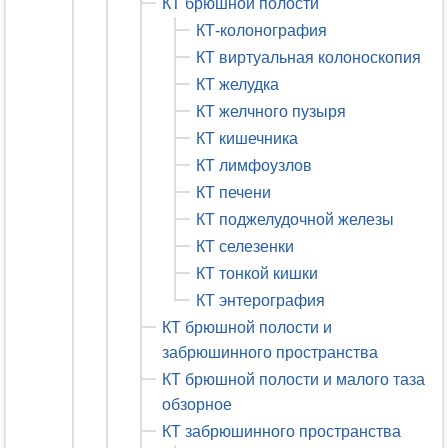
КТ брюшной полости
КТ-колонография
КТ виртуальная колоноскопия
КТ желудка
КТ желчного пузыря
КТ кишечника
КТ лимфоузлов
КТ печени
КТ поджелудочной железы
КТ селезенки
КТ тонкой кишки
КТ энтерография
КТ брюшной полости и
забрюшинного пространства
КТ брюшной полости и малого таза
обзорное
КТ забрюшинного пространства