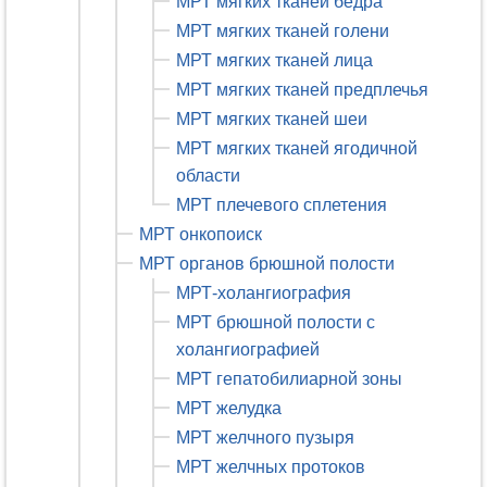
МРТ мягких тканей бедра
МРТ мягких тканей голени
МРТ мягких тканей лица
МРТ мягких тканей предплечья
МРТ мягких тканей шеи
МРТ мягких тканей ягодичной
области
МРТ плечевого сплетения
МРТ онкопоиск
МРТ органов брюшной полости
МРТ-холангиография
МРТ брюшной полости с
холангиографией
МРТ гепатобилиарной зоны
МРТ желудка
МРТ желчного пузыря
МРТ желчных протоков