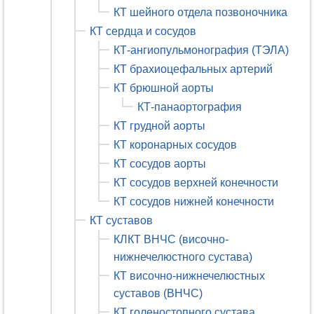
КТ шейного отдела позвоночника
КТ сердца и сосудов
КТ-ангиопульмонография (ТЭЛА)
КТ брахиоцефальных артерий
КТ брюшной аорты
КТ-панаортография
КТ грудной аорты
КТ коронарных сосудов
КТ сосудов аорты
КТ сосудов верхней конечности
КТ сосудов нижней конечности
КТ суставов
КЛКТ ВНЧС (височно-
нижнечелюстного сустава)
КТ височно-нижнечелюстных
суставов (ВНЧС)
КТ голеностопного сустава