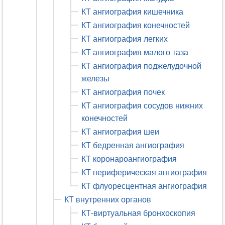
КТ ангиография кишечника
КТ ангиография конечностей
КТ ангиография легких
КТ ангиография малого таза
КТ ангиография поджелудочной
железы
КТ ангиография почек
КТ ангиография сосудов нижних
конечностей
КТ ангиография шеи
КТ бедренная ангиография
КТ коронароангиография
КТ периферическая ангиография
КТ флуоресцентная ангиография
КТ внутренних органов
КТ-виртуальная бронхоскопия