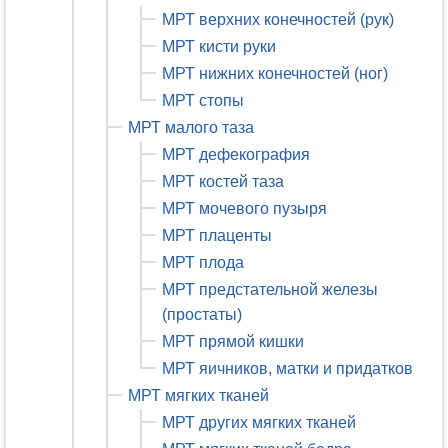
МРТ верхних конечностей (рук)
МРТ кисти руки
МРТ нижних конечностей (ног)
МРТ стопы
МРТ малого таза
МРТ дефекография
МРТ костей таза
МРТ мочевого пузыря
МРТ плаценты
МРТ плода
МРТ предстательной железы
(простаты)
МРТ прямой кишки
МРТ яичников, матки и придатков
МРТ мягких тканей
МРТ других мягких тканей