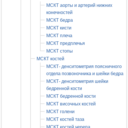
МСКТ аорты и артерий нижних
конечностей
МСКТ бедра
МСКТ кисти
МСКТ плеча
МСКТ предплечья
МСКТ стопы
МСКТ костей
МСКТ- денситометрия поясничного
отдела позвоночника и шейки бедра
МСКТ- денситометрия шейки
бедренной кости
МСКТ бедренной кости
МСКТ височных костей
МСКТ голени
МСКТ костей таза
МСКТ костей черепа