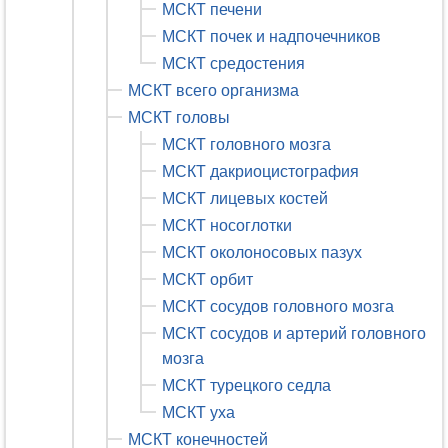
МСКТ печени
МСКТ почек и надпочечников
МСКТ средостения
МСКТ всего организма
МСКТ головы
МСКТ головного мозга
МСКТ дакриоцистография
МСКТ лицевых костей
МСКТ носоглотки
МСКТ околоносовых пазух
МСКТ орбит
МСКТ сосудов головного мозга
МСКТ сосудов и артерий головного
мозга
МСКТ турецкого седла
МСКТ уха
МСКТ конечностей