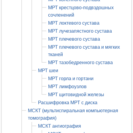
МРТ крестцово-подвздошных
сочленений
МРТ локтевого сустава
МРТ лучезапястного сустава
МРТ плечевого сустава
МРТ плечевого сустава и мягких
тканей
МРТ тазобедренного сустава
МРТ шеи
МРТ горла и гортани
МРТ лимфоузлов
МРТ щитовидной железы
Расшифровка МРТ с диска
МСКТ (мультиспиральная компьютерная
томография)
МСКТ ангиография