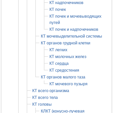
КТ надпочечников
КТ почек
КТ почек и мочевыводящих
путей
КТ почек и надпочечников
КТ мочевыделительной системы
КТ органов грудной клетки
КТ легких
КТ молочных желез
КТ сердца
КТ средостения
КТ органов малого таза
КТ мочевого пузыря
КТ всего организма
КТ всего тела
КТ головы
КЛКТ (конусно-лучевая