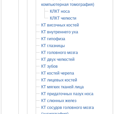
компьютерная томография)
КЛКТ носа
КЛКТ челюсти
КТ височных костей
КТ внутреннего уха
КТ гипофиза
КТ глазницы
КТ головного мозга
КТ двух челюстей
КТ зубов
КТ костей черепа
КТ лицевых костей
КТ мягких тканей лица
КТ придаточных пазух носа
КТ слюнных желез
КТ сосудов головного мозга
(ангиография)