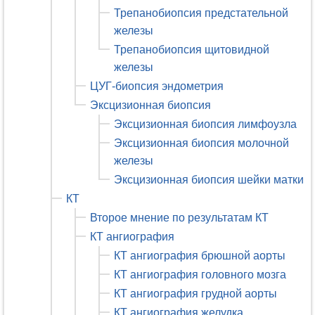
Трепанобиопсия предстательной
железы
Трепанобиопсия щитовидной
железы
ЦУГ-биопсия эндометрия
Эксцизионная биопсия
Эксцизионная биопсия лимфоузла
Эксцизионная биопсия молочной
железы
Эксцизионная биопсия шейки матки
КТ
Второе мнение по результатам КТ
КТ ангиография
КТ ангиография брюшной аорты
КТ ангиография головного мозга
КТ ангиография грудной аорты
КТ ангиография желудка