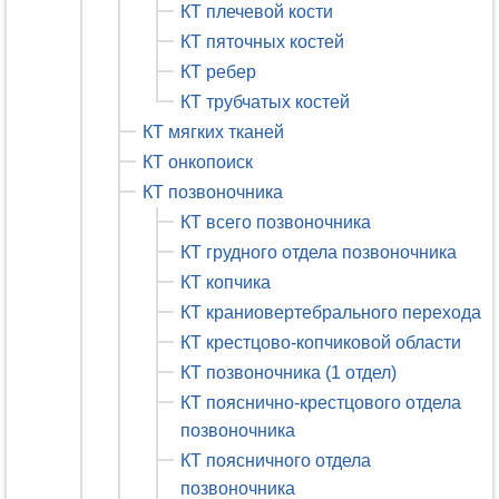
КТ плечевой кости
КТ пяточных костей
КТ ребер
КТ трубчатых костей
КТ мягких тканей
КТ онкопоиск
КТ позвоночника
КТ всего позвоночника
КТ грудного отдела позвоночника
КТ копчика
КТ краниовертебрального перехода
КТ крестцово-копчиковой области
КТ позвоночника (1 отдел)
КТ пояснично-крестцового отдела
позвоночника
КТ поясничного отдела
позвоночника