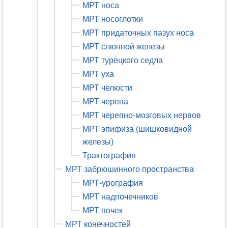
МРТ носа
МРТ носоглотки
МРТ придаточных пазух носа
МРТ слюнной железы
МРТ турецкого седла
МРТ уха
МРТ челюсти
МРТ черепа
МРТ черепно-мозговых нервов
МРТ эпифиза (шишковидной
железы)
Трактография
МРТ забрюшинного пространства
МРТ-урография
МРТ надпочечников
МРТ почек
МРТ конечностей