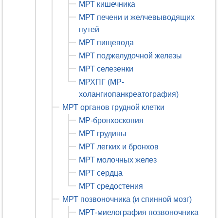
МРТ кишечника
МРТ печени и желчевыводящих
путей
МРТ пищевода
МРТ поджелудочной железы
МРТ селезенки
МРХПГ (МР-
холангиопанкреатография)
МРТ органов грудной клетки
МР-бронхоскопия
МРТ грудины
МРТ легких и бронхов
МРТ молочных желез
МРТ сердца
МРТ средостения
МРТ позвоночника (и спинной мозг)
МРТ-миелография позвоночника