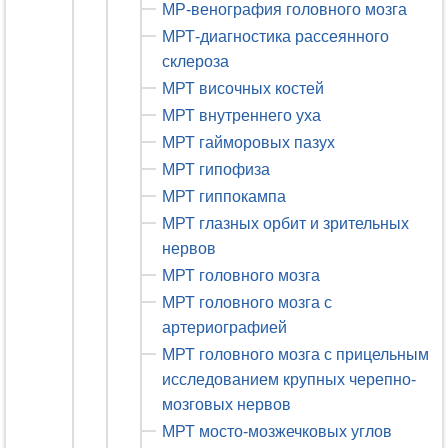
МР-венография головного мозга
МРТ-диагностика рассеянного
склероза
МРТ височных костей
МРТ внутреннего уха
МРТ гайморовых пазух
МРТ гипофиза
МРТ гиппокампа
МРТ глазных орбит и зрительных
нервов
МРТ головного мозга
МРТ головного мозга с
артериографией
МРТ головного мозга с прицельным
исследованием крупных черепно-
мозговых нервов
МРТ мосто-мозжечковых углов