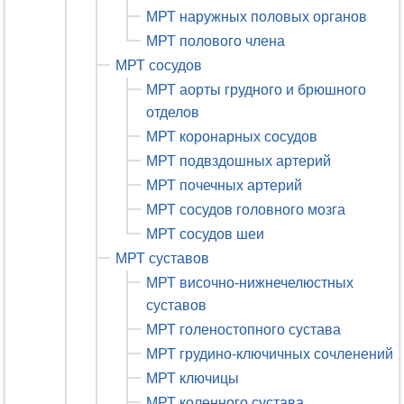
МРТ наружных половых органов
МРТ полового члена
МРТ сосудов
МРТ аорты грудного и брюшного
отделов
МРТ коронарных сосудов
МРТ подвздошных артерий
МРТ почечных артерий
МРТ сосудов головного мозга
МРТ сосудов шеи
МРТ суставов
МРТ височно-нижнечелюстных
суставов
МРТ голеностопного сустава
МРТ грудино-ключичных сочленений
МРТ ключицы
МРТ коленного сустава