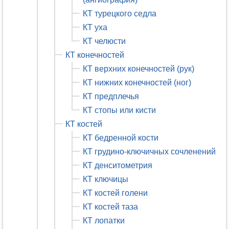
КТ турецкого седла
КТ уха
КТ челюсти
КТ конечностей
КТ верхних конечностей (рук)
КТ нижних конечностей (ног)
КТ предплечья
КТ стопы или кисти
КТ костей
КТ бедренной кости
КТ грудино-ключичных сочленений
КТ денситометрия
КТ ключицы
КТ костей голени
КТ костей таза
КТ лопатки