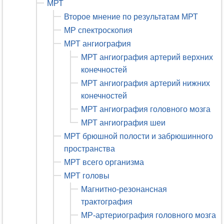
МРТ
Второе мнение по результатам МРТ
МР спектроскопия
МРТ ангиография
МРТ ангиография артерий верхних
конечностей
МРТ ангиография артерий нижних
конечностей
МРТ ангиография головного мозга
МРТ ангиография шеи
МРТ брюшной полости и забрюшинного
пространства
МРТ всего организма
МРТ головы
Магнитно-резонансная
трактография
МР-артериография головного мозга