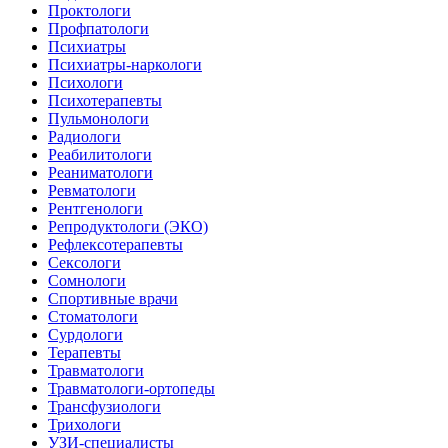
Проктологи
Профпатологи
Психиатры
Психиатры-наркологи
Психологи
Психотерапевты
Пульмонологи
Радиологи
Реабилитологи
Реаниматологи
Ревматологи
Рентгенологи
Репродуктологи (ЭКО)
Рефлексотерапевты
Сексологи
Сомнологи
Спортивные врачи
Стоматологи
Сурдологи
Терапевты
Травматологи
Травматологи-ортопеды
Трансфузиологи
Трихологи
УЗИ-специалисты