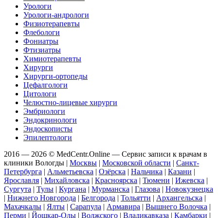
Урологи
Урологи-андрологи
Физиотерапевты
Флебологи
Фониатры
Фтизиатры
Химиотерапевты
Хирурги
Хирурги-ортопеды
Цефалгологи
Цитологи
Челюстно-лицевые хирурги
Эмбриологи
Эндокринологи
Эндоскописты
Эпилептологи
2016 — 2026 © MedCentr.Online — Сервис записи к врачам в
клиники Вологды
|
Москвы
|
Московской области
|
Санкт-
Петербурга
|
Альметьевска
|
Озёрска
|
Нальчика
|
Казани
|
Ярославля
|
Михайловска
|
Красноярска
|
Тюмени
|
Ижевска
|
Сургута
|
Тулы
|
Кургана
|
Мурманска
|
Глазова
|
Новокузнецка
|
Нижнего Новгорода
|
Белгорода
|
Тольятти
|
Архангельска
|
Махачкалы
|
Ялты
|
Сарапула
|
Армавира
|
Вышнего Волочка
|
Перми
|
Йошкар-Олы
|
Волжского
|
Владикавказа
|
Камбарки
|