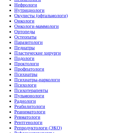
Нефрологи
Нутрициологи
Окулисты (офтальмологи)
Онкологи
Онкологи-маммологи
Ортопеды
Остеопаты
Паразитологи
Педиатры
Пластические хирурги
Подологи
Проктологи
Профпатологи
Психиатры
Психиатры-наркологи
Психологи
Психотерапевты
Пульмонологи
Радиологи
Реабилитологи
Реаниматологи
Ревматологи
Рентгенологи
Репродуктологи (ЭКО)