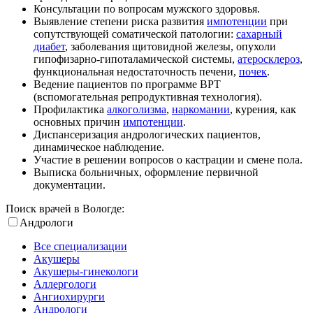
Консультации по вопросам мужского здоровья.
Выявление степени риска развития
импотенции
при
сопутствующей соматической патологии:
сахарный
диабет
, заболевания щитовидной железы, опухоли
гипофизарно-гипоталамической системы,
атеросклероз
,
функциональная недостаточность печени,
почек
.
Ведение пациентов по программе ВРТ
(вспомогательная репродуктивная технология).
Профилактика
алкоголизма
,
наркомании
, курения, как
основных причин
импотенции
.
Диспансеризация андрологических пациентов,
динамическое наблюдение.
Участие в решении вопросов о кастрации и смене пола.
Выписка больничных, оформление первичной
документации.
Поиск врачей в Вологде:
Андрологи
Все специализации
Акушеры
Акушеры-гинекологи
Аллергологи
Ангиохирурги
Андрологи