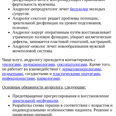
фертильность мужчины.
Андролог-репродуктолог лечит
бесплодие
молодых
супругов.
Андролог-сексолог решает проблемы потенции,
эректильной дисфункции на уровне подсознания,
психики.
Андролог-хирург оперативным путём восстанавливает
утраченную половую функцию, убирает косметические
дефекты, занимается пластикой гениталий, кастрацией.
Андролог-онколог лечит новообразования мужской
мочеполовой системы.
Чаще всего, андрологу приходится контактировать с
урологами
,
эндокринологами
,
сексопатологами
. Кроме того,
он работает во взаимодействии с
дерматовенерологами
,
педиатрами
, сосудистыми и
пластическими хирургами
,
инфекционистами
,
наркологами
.
Основные обязанности андролога, следующие:
Предотвращение прогрессирования и восстановление
эректильной дисфункции
.
Разработка схемы терапии в соответствии с возрастом и
индивидуальными особенностями пациента. Решение о
проведении операций.