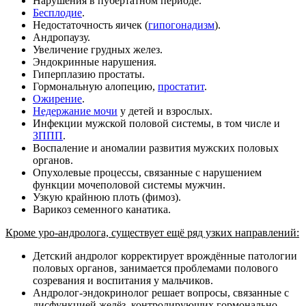
Нарушения в пубертатном периоде.
Бесплодие
.
Недостаточность яичек (
гипогонадизм
).
Андропаузу.
Увеличение грудных желез.
Эндокринные нарушения.
Гиперплазию простаты.
Гормональную алопецию,
простатит
.
Ожирение
.
Недержание мочи
у детей и взрослых.
Инфекции мужской половой системы, в том числе и
ЗППП
.
Воспаление и аномалии развития мужских половых
органов.
Опухолевые процессы, связанные с нарушением
функции мочеполовой системы мужчин.
Узкую крайнюю плоть (фимоз).
Варикоз семенного канатика.
Кроме уро-андролога, существует ещё ряд узких направлений:
Детский андролог корректирует врождённые патологии
половых органов, занимается проблемами полового
созревания и воспитания у мальчиков.
Андролог-эндокринолог решает вопросы, связанные с
дисфункцией желёз, контролирующих гормонально