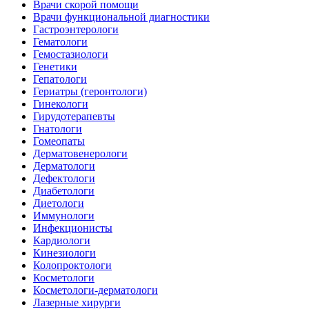
Врачи скорой помощи
Врачи функциональной диагностики
Гастроэнтерологи
Гематологи
Гемостазиологи
Генетики
Гепатологи
Гериатры (геронтологи)
Гинекологи
Гирудотерапевты
Гнатологи
Гомеопаты
Дерматовенерологи
Дерматологи
Дефектологи
Диабетологи
Диетологи
Иммунологи
Инфекционисты
Кардиологи
Кинезиологи
Колопроктологи
Косметологи
Косметологи-дерматологи
Лазерные хирурги