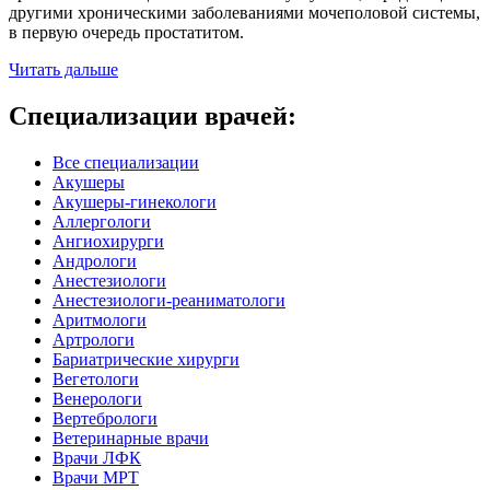
другими хроническими заболеваниями мочеполовой системы,
в первую очередь простатитом.
Читать дальше
Специализации врачей:
Все специализации
Акушеры
Акушеры-гинекологи
Аллергологи
Ангиохирурги
Андрологи
Анестезиологи
Анестезиологи-реаниматологи
Аритмологи
Артрологи
Бариатрические хирурги
Вегетологи
Венерологи
Вертебрологи
Ветеринарные врачи
Врачи ЛФК
Врачи МРТ