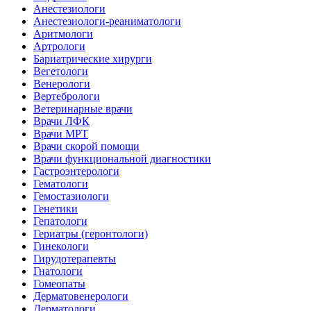
Анестезиологи
Анестезиологи-реаниматологи
Аритмологи
Артрологи
Бариатрические хирурги
Вегетологи
Венерологи
Вертебрологи
Ветеринарные врачи
Врачи ЛФК
Врачи МРТ
Врачи скорой помощи
Врачи функциональной диагностики
Гастроэнтерологи
Гематологи
Гемостазиологи
Генетики
Гепатологи
Гериатры (геронтологи)
Гинекологи
Гирудотерапевты
Гнатологи
Гомеопаты
Дерматовенерологи
Дерматологи