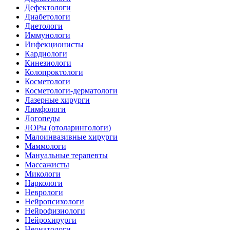
Дефектологи
Диабетологи
Диетологи
Иммунологи
Инфекционисты
Кардиологи
Кинезиологи
Колопроктологи
Косметологи
Косметологи-дерматологи
Лазерные хирурги
Лимфологи
Логопеды
ЛОРы (отоларингологи)
Малоинвазивные хирурги
Маммологи
Мануальные терапевты
Массажисты
Микологи
Наркологи
Неврологи
Нейропсихологи
Нейрофизиологи
Нейрохирурги
Неонатологи