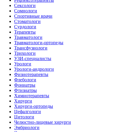
Рефлексотерапевты
Сексологи
Сомнологи
Спортивные врачи
Стоматологи
Сурдологи
Терапевты
Травматологи
Травматологи-ортопеды
Трансфузиологи
Трихологи
УЗИ-специалисты
Урологи
Урологи-андрологи
Физиотерапевты
Флебологи
Фониатры
Фтизиатры
Химиотерапевты
Хирурги
Хирурги-ортопеды
Цефалгологи
Цитологи
Челюстно-лицевые хирурги
Эмбриологи