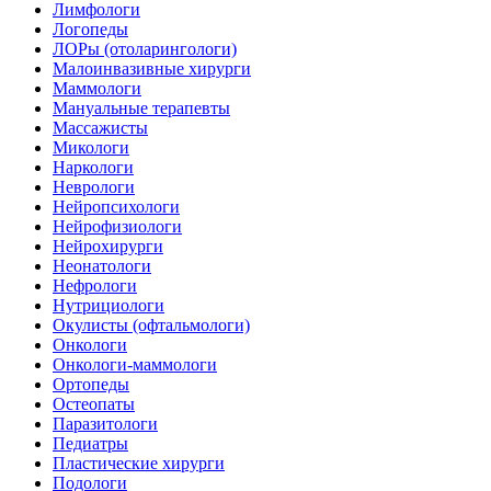
Лимфологи
Логопеды
ЛОРы (отоларингологи)
Малоинвазивные хирурги
Маммологи
Мануальные терапевты
Массажисты
Микологи
Наркологи
Неврологи
Нейропсихологи
Нейрофизиологи
Нейрохирурги
Неонатологи
Нефрологи
Нутрициологи
Окулисты (офтальмологи)
Онкологи
Онкологи-маммологи
Ортопеды
Остеопаты
Паразитологи
Педиатры
Пластические хирурги
Подологи