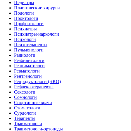
Педиатры
Пластические хирурги
Подологи
Проктологи
Профпатологи
Психиатры
Психиатры-наркологи
Психологи
Психотерапевты
Пульмонологи
Радиологи
Реабилитологи
Реаниматологи
Ревматологи
Рентгенологи
Репродуктологи (ЭКО)
Рефлексотерапевты
Сексологи
Сомнологи
Спортивные врачи
Стоматологи
Сурдологи
Терапевты
Травматологи
Травматологи-ортопеды