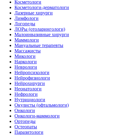
Косметологи
Косметологи-дерматологи
Лазерные хирурги
Лимфологи
Логопеды
ЛОРы (отоларингологи)
Малоинвазивные хирурги
Маммологи
Мануальные терапевты
Массажисты
Микологи
Наркологи
Неврологи
Нейропсихологи
Нейрофизиологи
Нейрохирурги
Неонатологи
Нефрологи
Нутрициологи
Окулисты (офтальмологи)
Онкологи
Онкологи-маммологи
Ортопеды
Остеопаты
Паразитологи