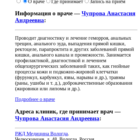
О враче
Где принимает
Запись на приём
Информация о враче —
Чупрова Анастасия
Андреевна
:
Проводит диагностику и лечение геморроя, анальных
трещин, анального зуда, выпадения прямой кишки,
ректоцеле, парапроктита и других заболеваний прямой
кишки, анального канала и промежности. Занимается
профилактикой, диагностикой и лечением
общехирургических заболеваний таких, как гнойные
процессы кожи и подкожно-жировой клетчатки
(фурункул, карбункул, язвы, нарывы и др.), травмы
(раны, ушибы и т. д.), доброкачественные образования
(жировики или липомы и др.).
Подробнее о враче
Адреса клиник, где принимает врач —
Чупрова Анастасия Андреевна
:
РЖД Медицина Вологда
.
Челюскинцев, д. 48
,
Вологда, Россия
.