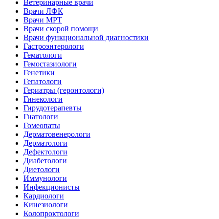
Ветеринарные врачи
Врачи ЛФК
Врачи МРТ
Врачи скорой помощи
Врачи функциональной диагностики
Гастроэнтерологи
Гематологи
Гемостазиологи
Генетики
Гепатологи
Гериатры (геронтологи)
Гинекологи
Гирудотерапевты
Гнатологи
Гомеопаты
Дерматовенерологи
Дерматологи
Дефектологи
Диабетологи
Диетологи
Иммунологи
Инфекционисты
Кардиологи
Кинезиологи
Колопроктологи