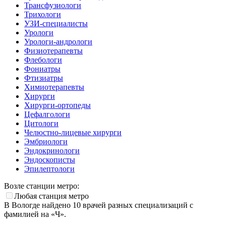
Трансфузиологи
Трихологи
УЗИ-специалисты
Урологи
Урологи-андрологи
Физиотерапевты
Флебологи
Фониатры
Фтизиатры
Химиотерапевты
Хирурги
Хирурги-ортопеды
Цефалгологи
Цитологи
Челюстно-лицевые хирурги
Эмбриологи
Эндокринологи
Эндоскописты
Эпилептологи
Возле станции метро:
Любая станция метро
В Вологде найдено
10
врачей разных специализаций с
фамилией на «Ч».