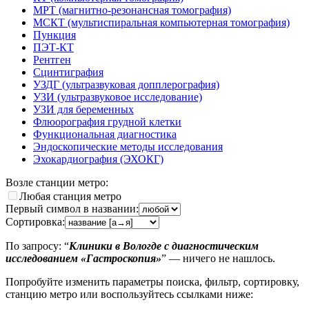
МРТ (магнитно-резонансная томография)
МСКТ (мультиспиральная компьютерная томография)
Пункция
ПЭТ-КТ
Рентген
Сцинтиграфия
УЗДГ (ультразвуковая допплерография)
УЗИ (ультразвуковое исследование)
УЗИ для беременных
Флюорография грудной клетки
Функциональная диагностика
Эндоскопические методы исследования
Эхокардиография (ЭХОКГ)
Возле станции метро:
Любая станция метро
Первый символ в названии:
Сортировка:
По запросу: “
Клиники в Вологде с диагностическим
исследованием «Гастроскопия»
” — ничего не нашлось.
Попробуйте изменить параметры поиска, фильтр, сортировку,
станцию метро или воспользуйтесь ссылками ниже: