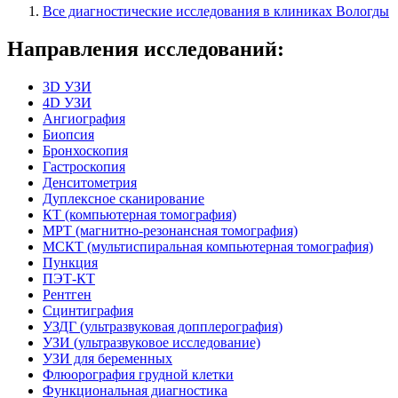
Все диагностические исследования в клиниках Вологды
Направления исследований:
3D УЗИ
4D УЗИ
Ангиография
Биопсия
Бронхоскопия
Гастроскопия
Денситометрия
Дуплексное сканирование
КТ (компьютерная томография)
МРТ (магнитно-резонансная томография)
МСКТ (мультиспиральная компьютерная томография)
Пункция
ПЭТ-КТ
Рентген
Сцинтиграфия
УЗДГ (ультразвуковая допплерография)
УЗИ (ультразвуковое исследование)
УЗИ для беременных
Флюорография грудной клетки
Функциональная диагностика