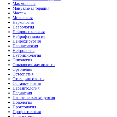
Маммология
Мануальная терапия
Массаж
Микология
Наркология
Неврология
Нейропсихология
Нейрофизиология
Нейрохирургия
Неонатология
Нефрология
Нутрициология
Онкология
Онкология-маммология
Ортопедия
Остеопатия
Отоларингология
Офтальмология
Паразитология
Педиатрия
Пластическая хирургия
Подология
Проктология
Профпатология
Психиатрия