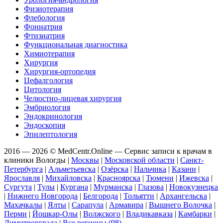
Физиотерапия
Флебология
Фониатрия
Фтизиатрия
Функциональная диагностика
Химиотерапия
Хирургия
Хирургия-ортопедия
Цефалгология
Цитология
Челюстно-лицевая хирургия
Эмбриология
Эндокринология
Эндоскопия
Эпилептология
2016 — 2026 © MedCentr.Online — Сервис записи к врачам в
клиники Вологды
|
Москвы
|
Московской области
|
Санкт-
Петербурга
|
Альметьевска
|
Озёрска
|
Нальчика
|
Казани
|
Ярославля
|
Михайловска
|
Красноярска
|
Тюмени
|
Ижевска
|
Сургута
|
Тулы
|
Кургана
|
Мурманска
|
Глазова
|
Новокузнецка
|
Нижнего Новгорода
|
Белгорода
|
Тольятти
|
Архангельска
|
Махачкалы
|
Ялты
|
Сарапула
|
Армавира
|
Вышнего Волочка
|
Перми
|
Йошкар-Олы
|
Волжского
|
Владикавказа
|
Камбарки
|
Димитровграда
|
Все регионы (98)
.