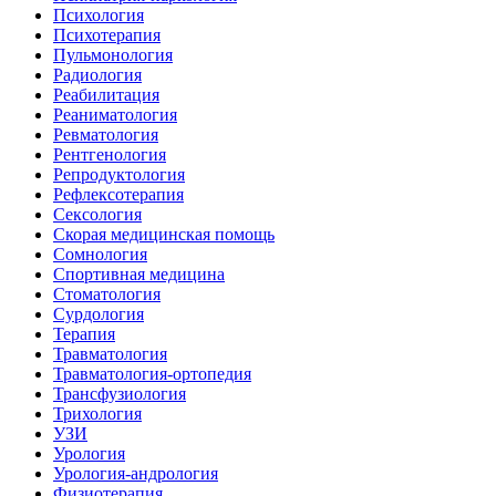
Психология
Психотерапия
Пульмонология
Радиология
Реабилитация
Реаниматология
Ревматология
Рентгенология
Репродуктология
Рефлексотерапия
Сексология
Скорая медицинская помощь
Сомнология
Спортивная медицина
Стоматология
Сурдология
Терапия
Травматология
Травматология-ортопедия
Трансфузиология
Трихология
УЗИ
Урология
Урология-андрология
Физиотерапия