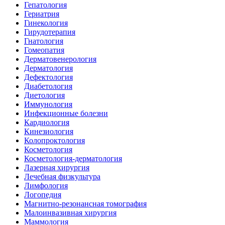
Гепатология
Гериатрия
Гинекология
Гирудотерапия
Гнатология
Гомеопатия
Дерматовенерология
Дерматология
Дефектология
Диабетология
Диетология
Иммунология
Инфекционные болезни
Кардиология
Кинезиология
Колопроктология
Косметология
Косметология-дерматология
Лазерная хирургия
Лечебная физкультура
Лимфология
Логопедия
Магнитно-резонансная томография
Малоинвазивная хирургия
Маммология