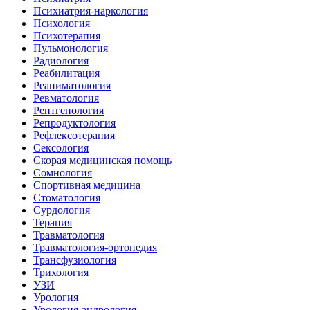
Психиатрия-наркология
Психология
Психотерапия
Пульмонология
Радиология
Реабилитация
Реаниматология
Ревматология
Рентгенология
Репродуктология
Рефлексотерапия
Сексология
Скорая медицинская помощь
Сомнология
Спортивная медицина
Стоматология
Сурдология
Терапия
Травматология
Травматология-ортопедия
Трансфузиология
Трихология
УЗИ
Урология
Урология-андрология