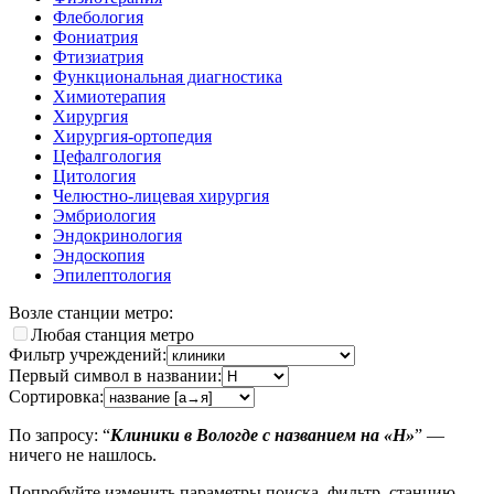
Флебология
Фониатрия
Фтизиатрия
Функциональная диагностика
Химиотерапия
Хирургия
Хирургия-ортопедия
Цефалгология
Цитология
Челюстно-лицевая хирургия
Эмбриология
Эндокринология
Эндоскопия
Эпилептология
Возле станции метро:
Любая станция метро
Фильтр учреждений:
Первый символ в названии:
Сортировка:
По запросу: “
Клиники в Вологде с названием на «Н»
” —
ничего не нашлось.
Попробуйте изменить параметры поиска, фильтр, станцию