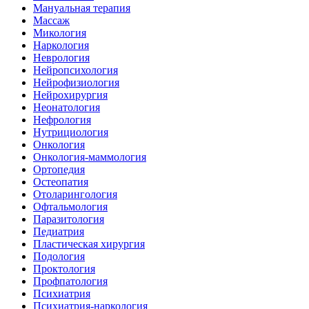
Мануальная терапия
Массаж
Микология
Наркология
Неврология
Нейропсихология
Нейрофизиология
Нейрохирургия
Неонатология
Нефрология
Нутрициология
Онкология
Онкология-маммология
Ортопедия
Остеопатия
Отоларингология
Офтальмология
Паразитология
Педиатрия
Пластическая хирургия
Подология
Проктология
Профпатология
Психиатрия
Психиатрия-наркология