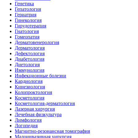
Генетика
Гепатология
Гериатрия
Гинекология
Гирудотерапия
Гнатология
Гомеопатия
Дерматовенерология
Дерматология
Дефектология
Диабетология
Диетология
Иммунология
Инфекционные болезни
Кардиология
Кинезиология
Колопроктология
Косметология
Косметология-дерматология
Лазерная хирургия
Лечебная физкультура
Лимфология
Логопедия
Магнитно-резонансная томография
Малоинвазивная хирургия